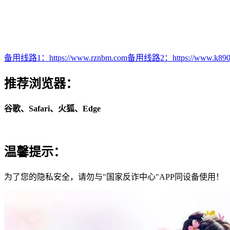
备用线路
1
：
https://www.rznbm.com
备用线路
2
：
https://www.k89
推荐浏览器：
谷歌、Safari、火狐、Edge
温馨提示：
为了您的隐私安全，请勿与"国家反诈中心"APP同设备使用！