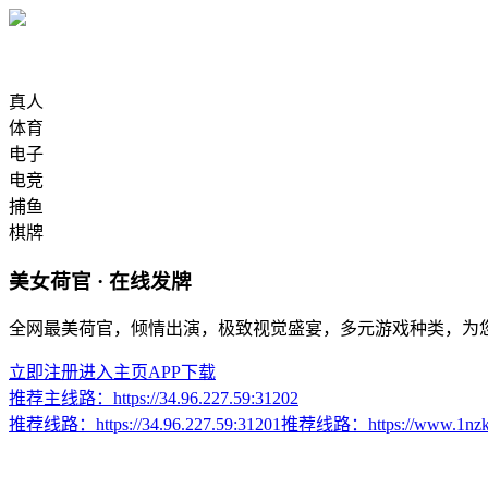
真人
体育
电子
电竞
捕鱼
棋牌
美女荷官 · 在线发牌
全网最美荷官，倾情出演，极致视觉盛宴，多元游戏种类，为
立即注册
进入主页
APP下载
推荐主线路：
https://34.96.227.59:31202
推荐线路：
https://34.96.227.59:31201
推荐线路：
https://www.1nz