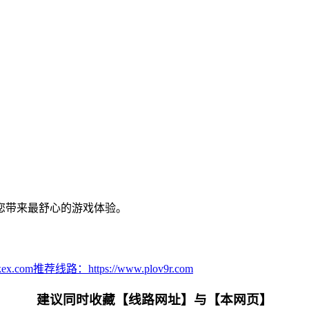
您带来最舒心的游戏体验。
kex.com
推荐线路：
https://www.plov9r.com
建议同时收藏【线路网址】与【本网页】