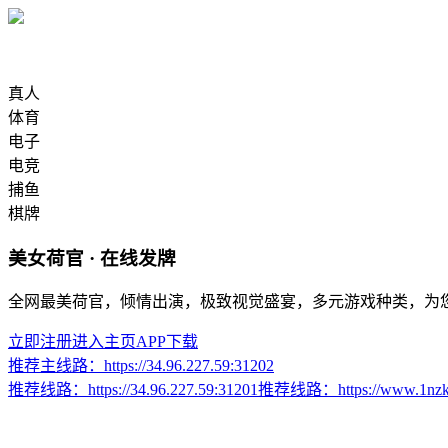
真人
体育
电子
电竞
捕鱼
棋牌
美女荷官 · 在线发牌
全网最美荷官，倾情出演，极致视觉盛宴，多元游戏种类，为
立即注册
进入主页
APP下载
推荐主线路：
https://34.96.227.59:31202
推荐线路：
https://34.96.227.59:31201
推荐线路：
https://www.1nz