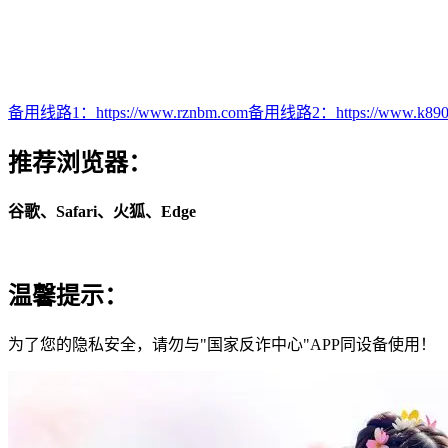
备用线路
1
：
https://www.rznbm.com
备用线路
2
：
https://www.k89
推荐浏览器：
谷歌、Safari、火狐、Edge
温馨提示：
为了您的隐私安全，请勿与"国家反诈中心"APP同设备使用！